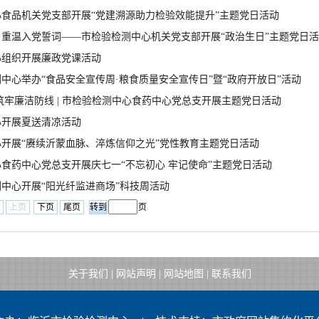
食品机关党支部开展“党建溯源助力检验效能提升”主题党日活动
重温入党誓词——市检验检测中心机关党支部开展“政治生日”主题党日
心组织开展廉政党课活动
中心举办“食品安全宣传周·粮食质量安全宣传日”暨“政府开放日”活动
筑牢廉洁防线 | 市检验检测中心食药中心党总支开展主题党日活动
心开展夏送清凉活动
开展“赓续沂蒙血脉、淬炼信仰之光”党性教育主题党日活动
食药中心党总支开展庆七一“不忘初心 牢记使命”主题党日活动
中心开展“阳光纤监进商场”科技周活动
上页
下页
尾页
页
关于我们
|
网站声明
|
网站地图
|
联系我们