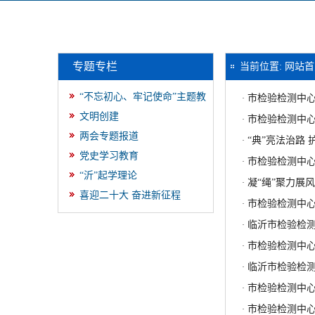
专题专栏
当前位置:
网站首
“不忘初心、牢记使命”主题教
市检验检测中心
·
育
文明创建
市检验检测中
·
两会专题报道
“典”亮法治路
·
党史学习教育
市检验检测中
·
“沂”起学理论
凝“绳”聚力展
·
喜迎二十大 奋进新征程
市检验检测中心
·
临沂市检验检测
·
市检验检测中心
·
临沂市检验检测
·
市检验检测中
·
市检验检测中
·