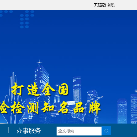
无障碍浏览
|
办事服务