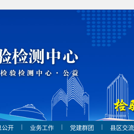
|
|
|
息公开
业务工作
党建群团
县区交流